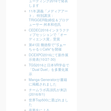
ューティング2016で発表
します
11/8 講義「メディアアー
ト」 特別講演：
TRIGGER取締役＆プロデ
ューサー 舛本和也氏
CEDEC2016インタラクテ
ィブセッションで「オー
ディエンス賞」受賞
第41回 幾徳祭で"ゔぁー
ちゃる☆Cafe"を開催
DCEXPO2016にて新作展
示発表(10/27-30)
TGS2016と日本VR学会で
「Dual Duel」を多重化展
示
Manga Generatorが書籍
に掲載されました
チームラボ高須氏が来訪
(2016/8/1)
世界Top500に選ばれまし
た
卒業生による