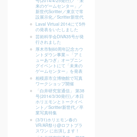
号(2014/4/25発行)／「未
来のゲームセンター」／
新世代Scritter／東京で常
設展示化／Scritter新世代
Laval Virtual 2014にて5件
の発表をいたしました
芸術科学会DiVA35号が発
行されました
厚木市制60周年記念カウ
ントダウン事業～「アミ
ューあつぎ」オープニン
グイベントにて「未来の
ゲームセンター」を発表
相模原市立博物館で写真
ワークショップ開催
「白井研究室通信」 第38
号(2014/3/30発行)／本日
ホリエモンとトークイベ
ント／Scritter新世代／卒
業写真特集
(3/31)ホリエモン春の
VR/AR祭り@ロフトプラ
スワン に出演します！