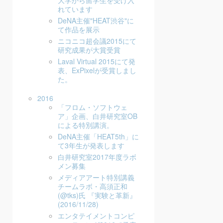
大学から留学生を受け入
れています
DeNA主催"HEAT渋谷"に
て作品を展示
ニコニコ超会議2015にて
研究成果が大賞受賞
Laval Virtual 2015にて発
表、ExPixelが受賞しまし
た。
2016
「フロム・ソフトウェ
ア」企画、白井研究室OB
による特別講演。
DeNA主催「HEAT5th」に
て3年生が発表します
白井研究室2017年度ラボ
メン募集
メディアアート特別講義
チームラボ・高須正和
(@tks)氏 『実験と革新』
(2016/11/28)
エンタテイメントコンピ