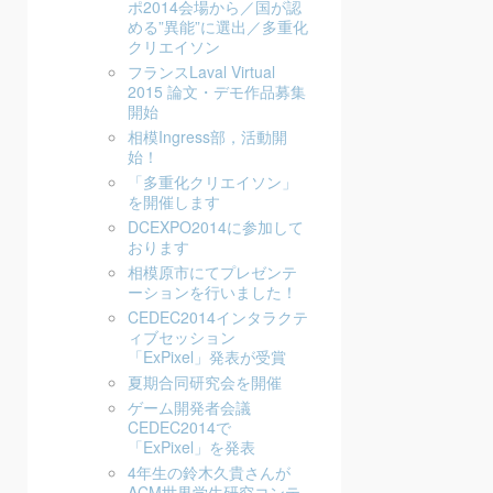
ポ2014会場から／国が認
める”異能”に選出／多重化
クリエイソン
フランスLaval Virtual
2015 論文・デモ作品募集
開始
相模Ingress部，活動開
始！
「多重化クリエイソン」
を開催します
DCEXPO2014に参加して
おります
相模原市にてプレゼンテ
ーションを行いました！
CEDEC2014インタラクテ
ィブセッション
「ExPixel」発表が受賞
夏期合同研究会を開催
ゲーム開発者会議
CEDEC2014で
「ExPixel」を発表
4年生の鈴木久貴さんが
ACM世界学生研究コンテ