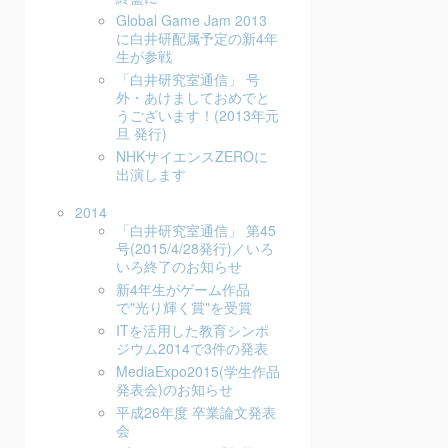
Global Game Jam 2013
に白井研配属予定の新4年
生が参戦
「白井研究室通信」 号
外・あけましておめでと
うございます！(2013年元
旦 発行)
NHKサイエンスZEROに
出演します
2014
「白井研究室通信」 第45
号(2015/4/28発行)／いろ
いろ終了のお知らせ
新4年生がゲーム作品
で"光り輝く賞"を受賞
ITを活用した教育シンポ
ジウム2014で3件の発表
MediaExpo2015(学生作品
発表会)のお知らせ
平成26年度 卒業論文発表
会