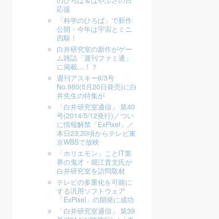
のひろば＆はやぶさの日
応援
「科学のひろば」で新作
公開・今年は宇宙とミニ
四駆！
白井研究室の新作がゲー
ム雑誌「週刊ファミ通」
に掲載…！？
週刊アスキー6/3号
No.980(5月20日発売)に白
井先生の特集が
「白井研究室通信」 第40
号(2014/5/12発行)／つい
に情報解禁「ExPixel」／
本日23:20頃からテレビ東
京WBSで放映
「ホリエモン」ことIT業
界の鬼才・堀江貴文氏が
白井研究室を訪問取材
テレビの多重化を可能に
する汎用ソフトウェア
「ExPixel」の開発に成功
「白井研究室通信」 第39