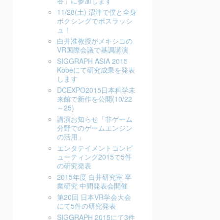
谷」に参加します
11/28(土) 沼津で僕と全身
ボクシングでボスラッシ
ュ！
白井准教授がメキシコの
VR国際会議で基調講演
SIGGRAPH ASIA 2015
Kobeにて研究成果を発表
します
DCEXPO2015日本科学未
来館で新作を公開(10/22
～25)
講演お知らせ「非ゲーム
分野でのゲームエンジン
の活用」
エンタテイメントコンピ
ューティング2015で5件
の研究発表
2015年度 白井研究室 卒
業研究 中間発表会開催
第20回 日本VR学会大会
にて5件の研究発表
SIGGRAPH 2015にて3件