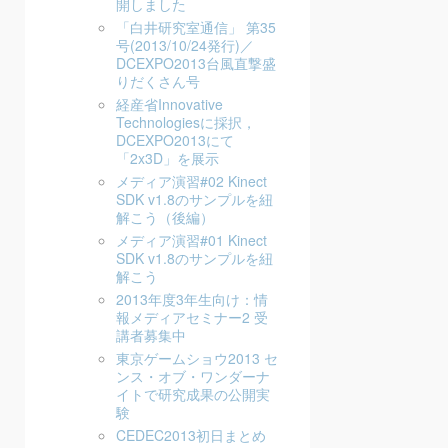
開しました
「白井研究室通信」 第35
号(2013/10/24発行)／
DCEXPO2013台風直撃盛
りだくさん号
経産省Innovative
Technologiesに採択，
DCEXPO2013にて
「2x3D」を展示
メディア演習#02 Kinect
SDK v1.8のサンプルを紐
解こう（後編）
メディア演習#01 Kinect
SDK v1.8のサンプルを紐
解こう
2013年度3年生向け：情
報メディアセミナー2 受
講者募集中
東京ゲームショウ2013 セ
ンス・オブ・ワンダーナ
イトで研究成果の公開実
験
CEDEC2013初日まとめ