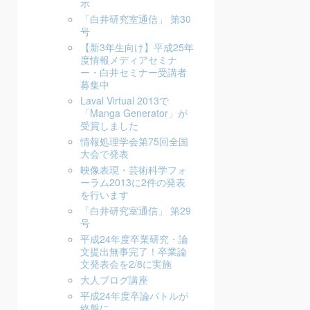
示
「白井研究室通信」 第30
号
【新3年生向け】平成25年
度情報メディアセミナ
ー・白井セミナー受講者
募集中
Laval Virtual 2013で
「Manga Generator」が
受賞しました
情報処理学会第75回全国
大会で発表
映像表現・芸術科学フォ
ーラム2013に2件の発表
を行います
「白井研究室通信」 第29
号
平成24年度卒業研究・論
文提出無事完了！卒業論
文発表会を2/8に実施
大人ブログ講座
平成24年度卒論バトルが
終盤に