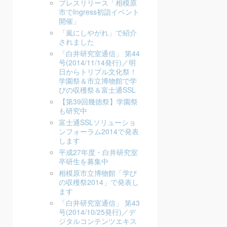
プレスリリース「相模原
市でIngress初詣イベント
開催」
「嵐にしやがれ」で紹介
されました
「白井研究室通信」 第44
号(2014/11/14発行)／明
日からトリプル文化祭！
学園祭＆市立博物館で学
びの収穫祭＆富士通SSL
【第39回幾徳祭】学園祭
も研究中
富士通SSLソリューショ
ンフォーラム2014で発表
します
平成27年度・白井研究室
卒研生を募集中
相模原市立博物館「学び
の収穫祭2014」で発表し
ます
「白井研究室通信」 第43
号(2014/10/25発行)／デ
ジタルコンテンツエキス