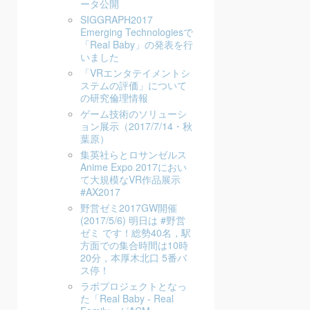
ータ公開
SIGGRAPH2017
Emerging Technologiesで
「Real Baby」の発表を行
いました
「VRエンタテイメントシ
ステムの評価」について
の研究倫理情報
ゲーム技術のソリューシ
ョン展示（2017/7/14・秋
葉原）
集英社らとロサンゼルス
Anime Expo 2017におい
て大規模なVR作品展示
#AX2017
野営ゼミ2017GW開催
(2017/5/6) 明日は #野営
ゼミ です！総勢40名，駅
方面での集合時間は10時
20分，本厚木北口 5番バ
ス停！
ラボプロジェクトとなっ
た「Real Baby - Real