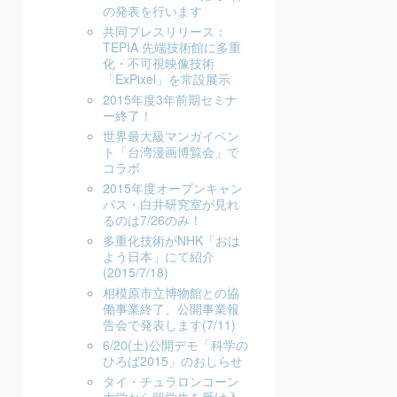
の発表を行います
共同プレスリリース：
TEPIA 先端技術館に多重
化・不可視映像技術
「ExPixel」を常設展示
2015年度3年前期セミナ
ー終了！
世界最大級マンガイベン
ト「台湾漫画博覧会」で
コラボ
2015年度オープンキャン
パス・白井研究室が見れ
るのは7/26のみ！
多重化技術がNHK「おは
よう日本」にて紹介
(2015/7/18)
相模原市立博物館との協
働事業終了、公開事業報
告会で発表します(7/11)
6/20(土)公開デモ「科学の
ひろば2015」のおしらせ
タイ・チュラロンコーン