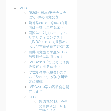
IVRC
第20回 日本VR学会大会
にて5件の研究発表
幾徳祭2012…今年の白井
研は一味も二味も違う…
国際学生対抗バーチャル
リアリティコンテスト
（IVRC2012）で世界3位
および重賞受賞で3冠達成
白井研究室と学生がTBS
深夜特番に出演します
IVRC2010「ひとめぼれ実
験装置」開発進行中
(7/23) 多重化映像システ
ム「Scritter」が神奈川新
聞に掲載
IVRC2010学内説明会を開
催します
KFC
幾徳祭2012…今年
の白井研は一味も
二味も違う…