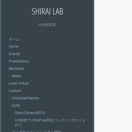
SHIRAI LAB
白井研究室
ホーム
Home
Events
Publications
Members
News
Laval Virtual
Lecture
ComputerGames
Unity
OpenCampus2013
Unity3DでのExPixel対応コンテンツのつくり
かた
エンタテイメントシステム特論