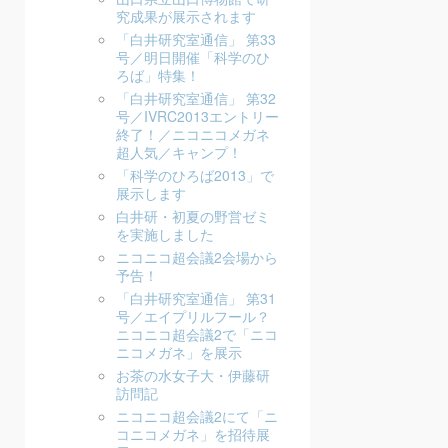
究成果が展示されます
「白井研究室通信」 第33
号／明日開催「科学のひ
ろば」特集！
「白井研究室通信」 第32
号／IVRC2013エントリー
終了！／ニコニコメガネ
超人気／キャンプ！
「科学のひろば2013」で
展示します
白井研・初夏の野営ゼミ
を実施しました
ニコニコ超会議2会場から
予告！
「白井研究室通信」 第31
号／エイプリルフール？
ニコニコ超会議2で「ニコ
ニコメガネ」を展示
お茶の水女子大・伊藤研
訪問記
ニコニコ超会議2にて「ニ
コニコメガネ」を招待展