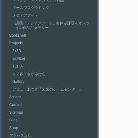
ゲームプログラミング
メディアアート
講義「メディアアート」冬休み課題＆オンラ
イン作品ギャラリー
Bookshelf
Projects
2x3D
ExPixel
TEPIA
スマ歩！さがみはら
Gallery
アミューあつぎ「未来のゲームセンター」
Access
Contact
Sitemap
Sites
Shop
アクセスなし