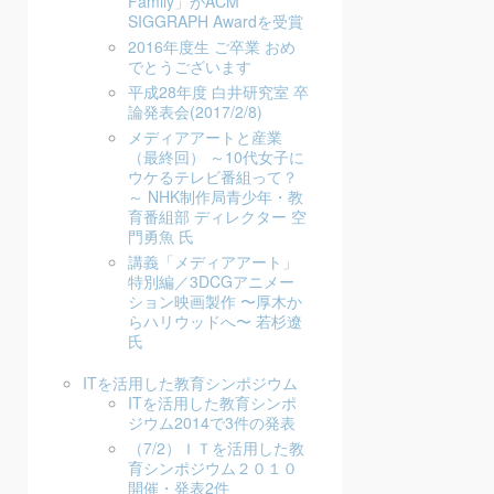
Family」がACM
SIGGRAPH Awardを受賞
2016年度生 ご卒業 おめ
でとうございます
平成28年度 白井研究室 卒
論発表会(2017/2/8)
メディアアートと産業
（最終回） ～10代女子に
ウケるテレビ番組って？
～ NHK制作局青少年・教
育番組部 ディレクター 空
門勇魚 氏
講義「メディアアート」
特別編／3DCGアニメー
ション映画製作 〜厚木か
らハリウッドへ〜 若杉遼
氏
ITを活用した教育シンポジウム
ITを活用した教育シンポ
ジウム2014で3件の発表
（7/2）ＩＴを活用した教
育シンポジウム２０１０
開催・発表2件