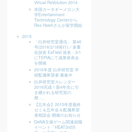
Virtual ReVolution 2014
米国カーネギーメロン大
学Entertainment
Technology Centerから
Rex Hsiehさんが留学開始
2015
「白井研究室通信」 第46
号(2016/2/18発行)／多重
化技術 ExField 発表・3/1
にTEPIAにて成果発表会
を開催
2016年度 白井研究室 卒
研配属希望者 募集中
白井研究室カレンダー
2016完成！新4年生に引
き継がれる研究室の
暦…。
【忘年会】2015年度最終
ゼミ＆忘年会＆配属希望
者相談会 開催のお知らせ
DeNA主催 ゲーム関連就職
イベント「HEAT3rd渋