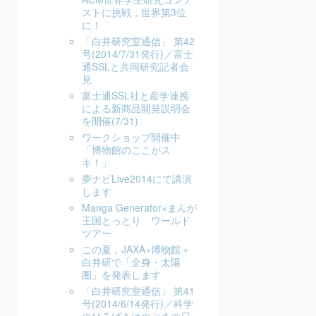
ストに挑戦，世界第3位
に！
「白井研究室通信」 第42
号(2014/7/31発行)／富士
通SSLと共同研究記者会
見
富士通SSL社と産学連携
による新商品開発説明会
を開催(7/31)
ワークショップ開催中
「博物館のここがス
キ！」
夢ナビLive2014にて講演
します
Manga Generator×まんが
王国とっとり ワールド
ツアー
この夏，JAXA×博物館＋
白井研で「全身・太陽
圏」を発表します
「白井研究室通信」 第41
号(2014/6/14発行)／科学