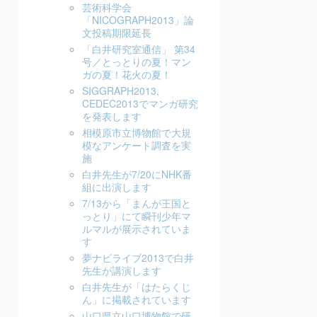
芸術科学会
「NICOGRAPH2013」論
文投稿期限延長
「白井研究室通信」 第34
号／とっとりの夏！マン
ガの夏！花火の夏！
SIGGRAPH2013,
CEDEC2013でマンガ研究
を発表します
相模原市立博物館で大規
模なアンケート調査を実
施
白井先生が7/20にNHK番
組に出演します
7/13から「まんが王国と
っとり」にて瞬刊少年マ
ルマルが展示されていま
す
夢ナビライブ2013で白井
先生が講演します
白井先生が「はたらくじ
ん」に掲載されています
山口県立山口博物館で研