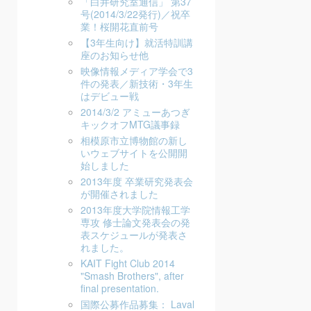
「白井研究室通信」 第37
号(2014/3/22発行)／祝卒
業！桜開花直前号
【3年生向け】就活特訓講
座のお知らせ他
映像情報メディア学会で3
件の発表／新技術・3年生
はデビュー戦
2014/3/2 アミューあつぎ
キックオフMTG議事録
相模原市立博物館の新し
いウェブサイトを公開開
始しました
2013年度 卒業研究発表会
が開催されました
2013年度大学院情報工学
専攻 修士論文発表会の発
表スケジュールが発表さ
れました。
KAIT Fight Club 2014
"Smash Brothers", after
final presentation.
国際公募作品募集： Laval