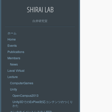
SHIRAI LAB
白井研究室
ホーム
Home
Events
Publications
Members
News
Laval Virtual
Lecture
ComputerGames
Unity
OpenCampus2013
Unity3DでのExPixel対応コンテンツのつくり
かた
エンタテイメントシステム特論