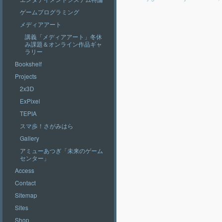
ゲームプログラミング
メディアアート
講義「メディアアート」冬休
み課題＆オンライン作品ギャ
ラリー
Bookshelf
Projects
2x3D
ExPixel
TEPIA
スマ歩！さがみはら
Gallery
アミューあつぎ「未来のゲーム
センター」
Access
Contact
Sitemap
Sites
Shop