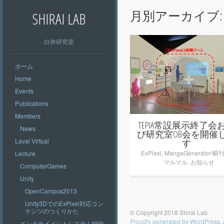
月別アーカイブ
SHIRAI LAB
白井研究室
ホーム
+
Home
Events
Publications
Members
TEPIA常設展示終了会
News
び研究室OB会を開催
Laval Virtual
す
ExPixel
,
MangaGenerator/
Lecture
マルマル
,
お知らせ
ComputerGames
Unity
OpenCampus2013
Unity3DでのExPixel対応コン
テンツのつくりかた
© Copyright 2018 Shirai Lab
Proudly generated by WordPress
,
エンタテイメントシステム特論