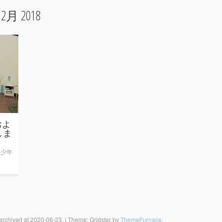
:
2月 2018
およ
しま
瞬刊少年
 archived at 2020-06-23.
|
Theme: Gridster by
ThemeFurnace
.