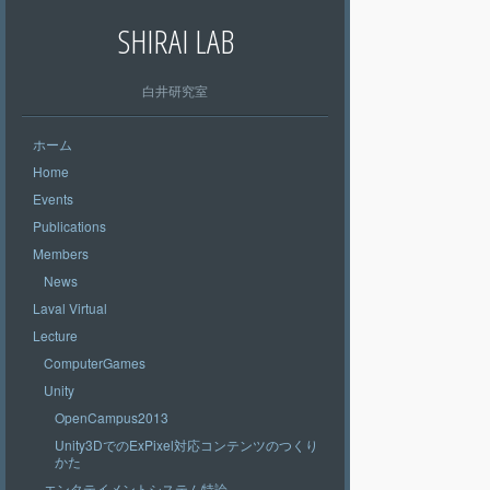
SHIRAI LAB
白井研究室
ホーム
Home
Events
Publications
Members
News
Laval Virtual
Lecture
ComputerGames
Unity
OpenCampus2013
Unity3DでのExPixel対応コンテンツのつくり
かた
エンタテイメントシステム特論