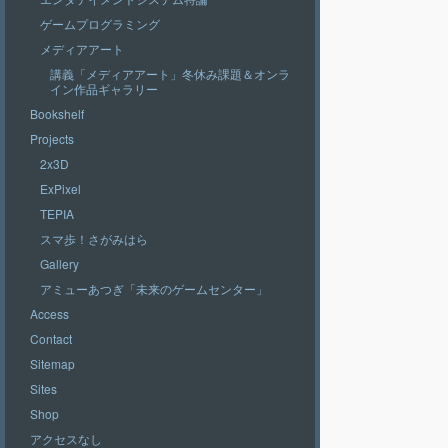
ゲームプログラミング
メディアアート
講義「メディアアート」冬休み課題＆オンラ
イン作品ギャラリー
Bookshelf
Projects
2x3D
ExPixel
TEPIA
スマ歩！さがみはら
Gallery
アミューあつぎ「未来のゲームセンター」
Access
Contact
Sitemap
Sites
Shop
アクセスなし