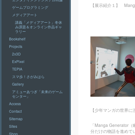
【展示紹介１】 Manga
ゲームプログラミング
メディアアート
講義「メディアアート」冬休
み課題＆オンライン作品ギャ
ラリー
Bookshelf
Projects
2x3D
ExPixel
TEPIA
スマ歩！さがみはら
Gallery
アミューあつぎ「未来のゲーム
センター」
Access
【少年マンガの世界に
Contact
Sitemap
「Manga Gene
Sites
分だけの物語を進めて
Shop