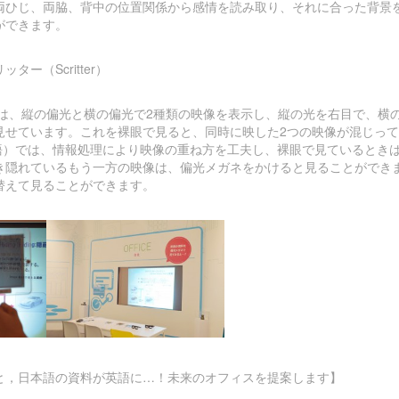
両ひじ、両脇、背中の位置関係から感情を読み取り、それに合った背景
ができます。
ー（Scritter）
では、縦の偏光と横の偏光で2種類の映像を表示し、縦の光を右目で、横
見せています。これを裸眼で見ると、同時に映した2つの映像が混じっ
tterの造語）では、情報処理により映像の重ね方を工夫し、裸眼で見ている
き隠れているもう一方の映像は、偏光メガネをかけると見ることができ
替えて見ることができます。
と，日本語の資料が英語に…！未来のオフィスを提案します】