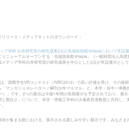
プレスリリース・メディアキットのダウンロード：
ア学科 白井研究室の研究成果2点が先端技術館＠tepiaにおいて常設展示化
火）にリニューアルオープンする「先端技術館＠tepia」（一般財団法人
報メディア学科白井研究室の研究成果を中心とした2点が常設展示とし
は、国際学生VRコンテスト（IVRC2012）で高い評価を受け、その後
ム「マンガジェネレーター／瞬刊少年マルマル」と、本学・谷中一寿教授
クリッター）」です。2つの展示は今後1年間の長期展示を予定されており、
間と面白さ」について、本学・情報工学科の大塚真吾准教授と共同し、
す。
技術が集まる館における、展示される親しみやすい展示です。みなさま