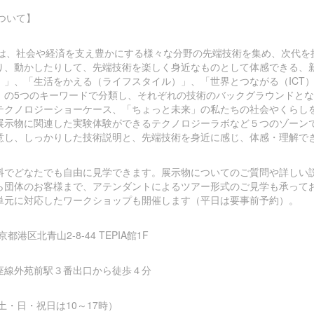
について】
a」は、社会や経済を支え豊かにする様々な分野の先端技術を集め、次代
り、動かしたりして、先端技術を楽しく身近なものとして体感できる、
）」、「生活をかえる（ライフスタイル）」、「世界とつながる（ICT
」の5つのキーワードで分類し、それぞれの技術のバックグラウンドと
テクノロジーショーケース、「ちょっと未来」の私たちの社会やくらし
展示物に関連した実験体験ができるテクノロジーラボなど５つのゾーン
意し、しっかりした技術説明と、先端技術を身近に感じ、体感・理解で
料でどなたでも自由に見学できます。展示物についてのご質問や詳しい
ら団体のお客様まで、アテンダントによるツアー形式のご見学も承って
単元に対応したワークショップも開催します（平日は要事前予約）。
京都港区北青山2-8-44 TEPIA館1F
座線外苑前駅３番出口から徒歩４分
土・日・祝日は10～17時）