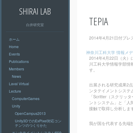
SHIRAI LAB
TEPIA
白井研究室
2014年4月21日付
ホーム
Home
神奈川工科大学 情報メディ
Events
2014年4月22日（
Publications
川工科大学情報学部情
Members
す。
News
Laval Virtual
出展される研究成果2点
ンタテイメントシステ
Lecture
「Scritter（ス
ComputerGames
ントシステム」と「人
Unity
接触で取得し分析しま
OpenCampus2013
Unity3DでのExPixel対応コン
我が国を代表する先端
テンツのつくりかた
エンタテイメントシステム特論