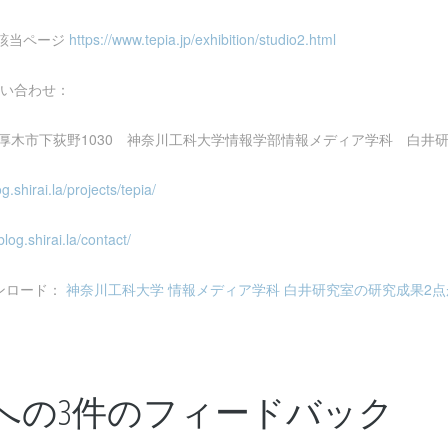
式該当ページ
https://www.tepia.jp/exhibition/studio2.html
問い合わせ：
奈川県厚木市下荻野1030 神奈川工科大学情報学部情報メディア学科 白井
og.shirai.la/projects/tepia/
blog.shirai.la/contact/
ンロード：
神奈川工科大学 情報メディア学科 白井研究室の研究成果2点が先
への3件のフィードバック