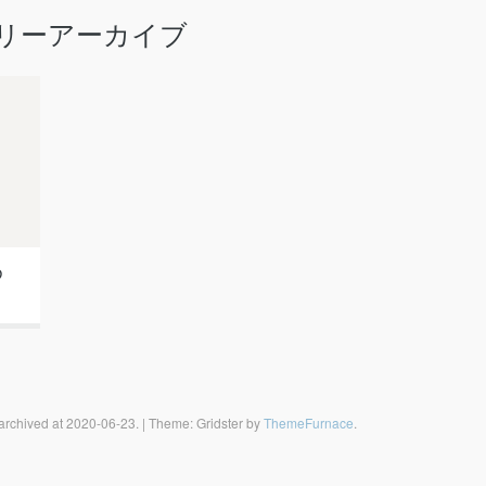
リーアーカイブ
め
 archived at 2020-06-23.
|
Theme: Gridster by
ThemeFurnace
.