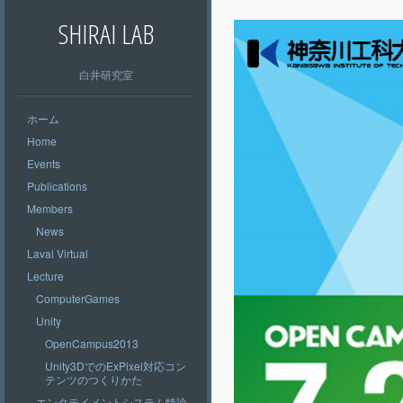
SHIRAI LAB
白井研究室
ホーム
Home
Events
Publications
Members
News
Laval Virtual
Lecture
ComputerGames
Unity
OpenCampus2013
Unity3DでのExPixel対応コン
テンツのつくりかた
エンタテイメントシステム特論