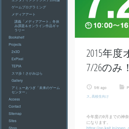
ゲームプログラミング
メディアアート
講義「メディアアート」冬休
み課題＆オンライン作品ギャ
ラリー
Bookshelf
Projects
2015
2x3D
ExPixel
7/26のみ
TEPIA
スマ歩！さがみはら
Gallery
5年 ago
P
アミューあつぎ「未来のゲーム
センター」
ス
,
高校生向け
Access
Contact
Sitemap
今年度の9月までの神奈川
Sites
になります。
https://op.kait.jp/open
Shop