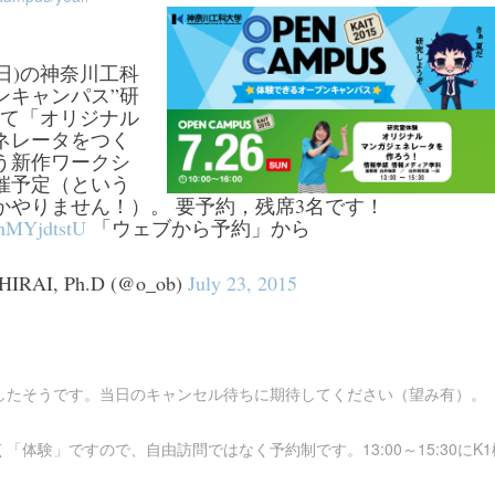
(日)の神奈川工科
ンキャンパス”研
にて「オリジナル
ネレータをつく
う新作ワークシ
催予定（という
かやりません！）。 要予約，残席3名です！
/BhMYjdtstU
「ウェブから予約」から
SHIRAI, Ph.D (@o_ob)
July 23, 2015
したそうです。当日のキャンセル待ちに期待してください（望み有）。
「体験」ですので、自由訪問ではなく予約制です。13:00～15:30にK