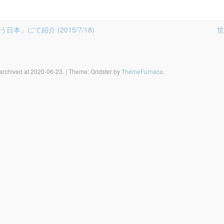
本」にて紹介 (2015/7/18)
 archived at 2020-06-23.
|
Theme: Gridster by
ThemeFurnace
.