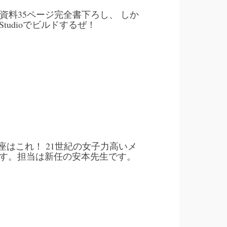
資料35ページ完全書下ろし、 しか
 Studioでビルドするぜ！
座はこれ！ 21世紀の女子力高いメ
ます。担当は新任の安本先生です。