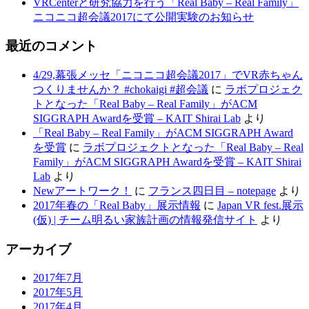
VRCenterと研究協力を行う「Real Baby – Real Family」
ニコニコ超会議2017にて公開実験のお知らせ
最近のコメント
4/29,幕張メッセ「ニコニコ超会議2017」でVR赤ちゃん
つくりませんか？ #chokaigi #超会議
に
ラボプロジェク
トとなった「Real Baby – Real Family」がACM
SIGGRAPH Awardを受賞 – KAIT Shirai Lab
より
「Real Baby – Real Family」がACM SIGGRAPH Award
を受賞
に
ラボプロジェクトとなった「Real Baby – Real
Family」がACM SIGGRAPH Awardを受賞 – KAIT Shirai
Lab
より
Newアートワーク！
に
フランス四日目 – notepage
より
2017年春の「Real Baby」展示情報
に
Japan VR fest.展示
(仮) | チーム明るい家族計画の情報発信サイト
より
アーカイブ
2017年7月
2017年5月
2017年4月