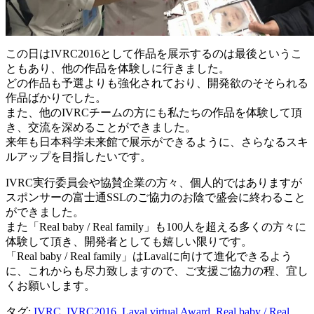
この日はIVRC2016として作品を展示するのは最後というこ
ともあり、他の作品を体験しに行きました。
どの作品も予選よりも強化されており、開発欲のそそられる
作品ばかりでした。
また、他のIVRCチームの方にも私たちの作品を体験して頂
き、交流を深めることができました。
来年も日本科学未来館で展示ができるように、さらなるスキ
ルアップを目指したいです。
IVRC実行委員会や協賛企業の方々、個人的ではありますが
スポンサーの富士通SSLのご協力のお陰で盛会に終わること
ができました。
また「Real baby / Real family」も100人を超える多くの方々に
体験して頂き、開発者としても嬉しい限りです。
「Real baby / Real family」はLavalに向けて進化できるよう
に、これからも尽力致しますので、ご支援ご協力の程、宜し
くお願いします。
タグ:
IVRC
,
IVRC2016
,
Laval virtual Award
,
Real baby / Real