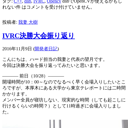
タグ:
C++
,
dlib
,
IVRC
,
Opencv
dlibでOpenCVが使えるかもし
れない件 は
コメントを受け付けていません。
投稿者:
我妻 大樹
IVRC決勝大会振り返り
2016年11月9日
(
開発者日記
)
こんにちは、ハード担当の我妻と代表の望月です。
今回は決勝大会を振り返ってみたいと思います。
———– 前日（10/28）———–
開場時間が10：00～なのでなるべく早く会場入りしたいとこ
ろですが、本厚木にある大学から東京テレポートには二時間
かかります。
メンバー全員が寝坊しない、現実的な時間（しても起こしに
行けるくらいの時間？）として11時過ぎに会場入りしまし
た。