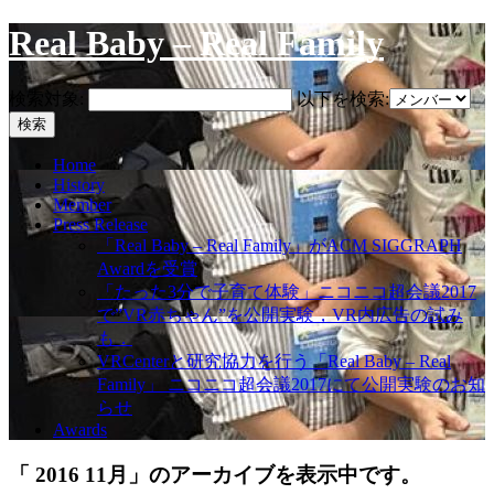
Real Baby – Real Family
検索対象:
以下を検索:
Home
History
Member
Press Release
「Real Baby – Real Family」がACM SIGGRAPH
Awardを受賞
「たった3分で子育て体験」ニコニコ超会議2017
で”VR赤ちゃん”を公開実験，VR内広告の試み
も．
VRCenterと研究協力を行う「Real Baby – Real
Family」 ニコニコ超会議2017にて公開実験のお知
らせ
Awards
「 2016 11月」のアーカイブを表示中です。