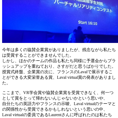
今年は多くの協賛企業賞がありましたが、残念ながら私たち
は受賞することができませんでした。
しかし、ほかのチームの作品も私たち同様に予選会からブラ
ッシュアップを重ねており、さすがだと思うばかりでした。
授賞式終盤、企業賞の次に、フランスのLavalで展示するこ
とができる大変栄誉ある賞、Laval virtual賞の発表がありまし
た。
ここまで、VR学会賞や協賛企業賞を受賞できなく、何一つ
として賞をとって帰れないんじゃないかという思いや、
自分たちの英語力やフランスの示唆、Laval virtualのテーマと
の関係性から受賞できるかもしれないという思いの中、
Laval virtualの委員であるLaurentさんに呼ばれたのは私たち