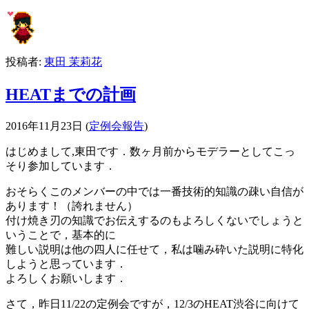
投稿者:
東田 茉莉花
HEATまでの計画
2016年11月23日
(
定例会報告
)
はじめまして,東田です．数ヶ月前からモデラーとしてこっ
そり参加しています．
おそらくこのメンバーの中では一番技術的知識の疎い自信が
あります！（誇れません）
付け焼き刃の知識でお伝えするのもよろしくないでしょうと
いうことで，基本的に
難しい説明は他の四人に任せて，私は噛み砕いた説明に特化
しようと思っています．
よろしくお願いします．
さて，昨日11/22の定例会ですが，12/3のHEAT渋谷に向けて