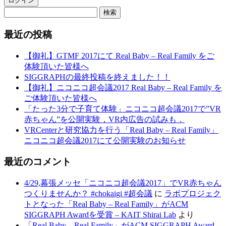
最近の投稿
【御礼】GTMF 2017にて Real Baby – Real Family をご
体験頂いた皆様へ
SIGGRAPHの最終投稿を終えました！！
【御礼】ニコニコ超会議2017 Real Baby – Real Family を
ご体験頂いた皆様へ
「たった3分で子育て体験」ニコニコ超会議2017で”VR
赤ちゃん”を公開実験，VR内広告の試みも．
VRCenterと研究協力を行う「Real Baby – Real Family」
ニコニコ超会議2017にて公開実験のお知らせ
最近のコメント
4/29,幕張メッセ「ニコニコ超会議2017」でVR赤ちゃん
つくりませんか？ #chokaigi #超会議
に
ラボプロジェク
トとなった「Real Baby – Real Family」がACM
SIGGRAPH Awardを受賞 – KAIT Shirai Lab
より
「Real Baby – Real Family」がACM SIGGRAPH Award