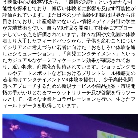
う映像中心の既存VRから、「感情の設計」という新たな可
能性を探求しており、幅広い体験者に影響を及ぼす可能性が
評価されています。また日本の少子高齢化問題は世界から注
目されており、出産経験のない若い情報メディア分野の学生
が先端技術を使い、自らVR作品を開発して社会にアプロー
チしている点も評価されています。様々な国や文化圏の体験
者より入手したフィードバックから、子供を産むことについ
てシリアスに考えづらい若者に向けた「おもしろい体験を通
したシミュレーション」，「育児エンタテイメント」といっ
たカジュアルなゲーミフィケーション効果が確認されてお
り、近い将来、商業化が期待されています。ショッピングモ
ールやデートスポットなどにおけるプリントシール機感覚の
若者向けエンタテイメントVR体験を提供し、少子高齢化問
題へアプローチするための新規サービスや商品提案・市場開
拓の手がかりとなるマーケットリサーチ及び啓蒙を行うツー
ルとして、様々な企業とコラボレーションを行い、生きたフ
ィールドデータを取得しています。