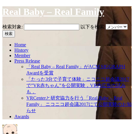
Real Baby – Real Family
検索対象:
以下を検索:
Home
History
Member
Press Release
「Real Baby – Real Family」がACM SIGGRAPH
Awardを受賞
「たった3分で子育て体験」ニコニコ超会議2017
で”VR赤ちゃん”を公開実験，VR内広告の試み
も．
VRCenterと研究協力を行う「Real Baby – Real
Family」 ニコニコ超会議2017にて公開実験のお知
らせ
Awards