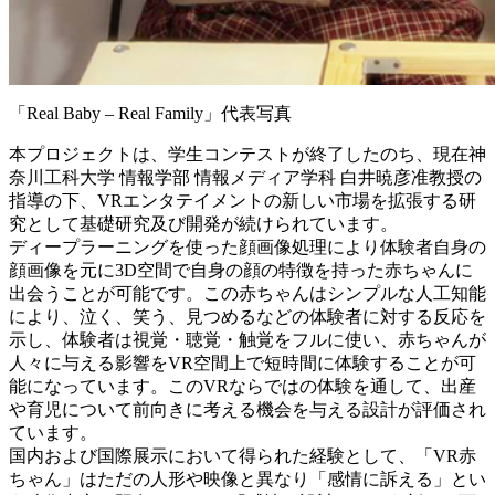
「Real Baby – Real Family」代表写真
本プロジェクトは、学生コンテストが終了したのち、現在神
奈川工科大学 情報学部 情報メディア学科 白井暁彦准教授の
指導の下、VRエンタテイメントの新しい市場を拡張する研
究として基礎研究及び開発が続けられています。
ディープラーニングを使った顔画像処理により体験者自身の
顔画像を元に3D空間で自身の顔の特徴を持った赤ちゃんに
出会うことが可能です。この赤ちゃんはシンプルな人工知能
により、泣く、笑う、見つめるなどの体験者に対する反応を
示し、体験者は視覚・聴覚・触覚をフルに使い、赤ちゃんが
人々に与える影響をVR空間上で短時間に体験することが可
能になっています。このVRならではの体験を通して、出産
や育児について前向きに考える機会を与える設計が評価され
ています。
国内および国際展示において得られた経験として、「VR赤
ちゃん」はただの人形や映像と異なり「感情に訴える」とい