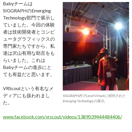
Babyチームは
SIGGRAPHのEmerging
Technology部門で展示し
ていました。今回の体験
者は技術開発者とコンピ
ュータグラフィックスの
専門家たちですから、私
達は沢山有用な助言をも
らいました。これは
Babyチームの進歩にと
ても有益だと思います。
VRScoutという有名なメ
ディアにも扱われまし
SIGGRAPH内でLaval Virtualに招待された
Emerging Technologyの展示。
た。
www.facebook.com/vrscout/videos/1389039444484406/