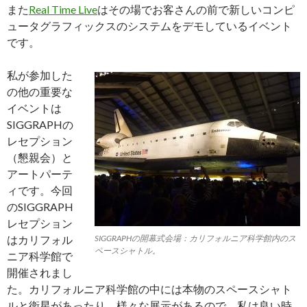
また
Real Time Live
はその場でお客さんの前で新しいコンピ
ュータグラフィックスのシステムをデモしているイベント
です。
私が参加した
の他の重要な
イベントは
SIGGRAPHの
レセプション
（懇親会）と
アートパーテ
ィです。今回
のSIGGRAPH
レセプション
はカリフォル
SIGGRAPHの開幕式会場：カリフォルニア科学館内のス
ペースシャトル。
ニア科学館で
開催されまし
た。カリフォルニア科学館の中には本物のスペースシャト
ルと衛星があったり、様々な展示があるので、私は良い時