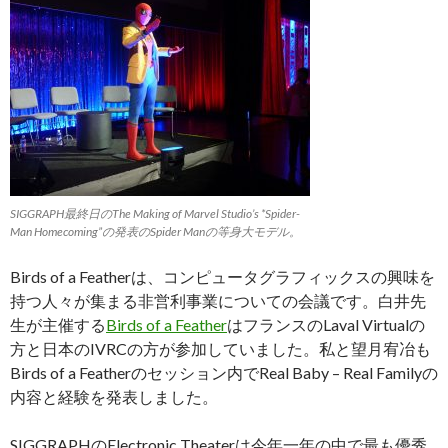
SIGGRAPH最終日のThe Making of Marvel Studio’s *Spider-
Man Homecoming”の発表のSpider Manの等身大モデル。
Birds of a Featherは、コンピュータグラフィックスの興味を
持つ人々が集まる非営利事業についての会議です。白井先
生が主催する
Birds of a Feather
はフランスのLaval Virtualの
方と日本のIVRCの方が参加していました。私と望月宥冶も
Birds of a Featherのセッション内でReal Baby – Real Familyの
内容と経験を発表しました。
SIGGRAPHのElectronic Theaterは今年一年の中で最も優秀