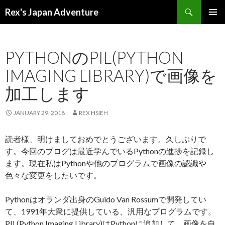
Search
Rex's Japan Adventure
SKIP
PRIMAR
TO
MENU
CONTENT
PYTHONのPIL(PYTHON
IMAGING LIBRARY)で画像を
加工します
JANUARY 29, 2018
REX HSIEH
読者様、明けましておめでとうございます。久しぶりで
す。今回のブログは最近学んでいるPythonの進捗を記録し
ます。現在私はPythonや他のプログラムで画像の認識や
色々な変更をしたいです。
Pythonはオランダ出身のGuido Van Rossumで開発してい
て、1991年大衆に提供している、汎用なプログラムです。
PIL(Python Imaging Library)はPythonに追加して、画像を自