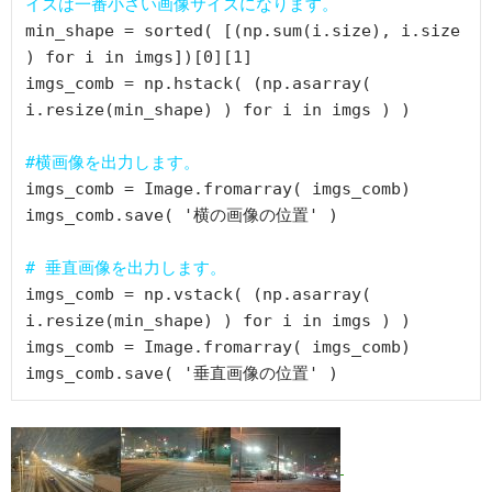
イズは一番小さい画像サイズになります。
min_shape = sorted( [(np.sum(i.size), i.size 
) for i in imgs])[0][1]

imgs_comb = np.hstack( (np.asarray( 
i.resize(min_shape) ) for i in imgs ) )

#横画像を出力します。
imgs_comb = Image.fromarray( imgs_comb)

imgs_comb.save( '横の画像の位置' )

# 垂直画像を出力します。
imgs_comb = np.vstack( (np.asarray( 
i.resize(min_shape) ) for i in imgs ) )

imgs_comb = Image.fromarray( imgs_comb)

imgs_comb.save( '垂直画像の位置' )