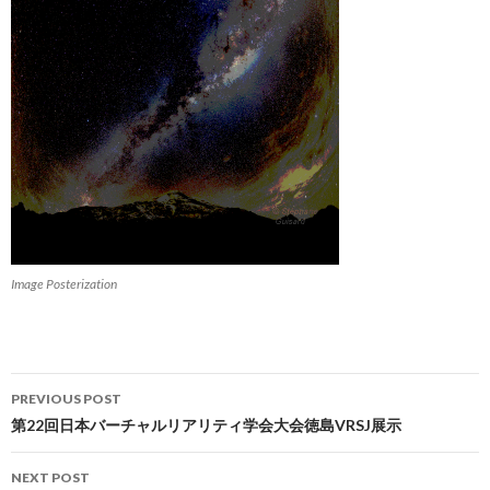
Image Posterization
PREVIOUS POST
Post
第22回日本バーチャルリアリティ学会大会徳島VRSJ展示
navigation
NEXT POST