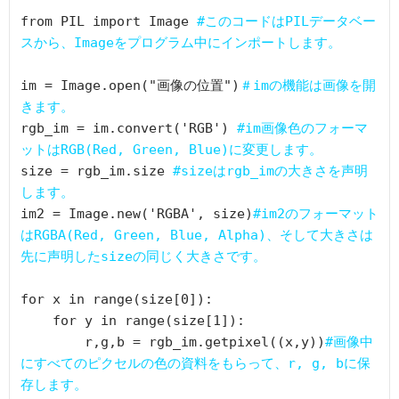
from PIL import Image 
#このコードはPILデータベー
スから、Imageをプログラム中にインポートします。
im = Image.open("画像の位置")
＃imの機能は画像を開
きます。
rgb_im = im.convert('RGB') 
#im画像色のフォーマ
ットはRGB(Red, Green, Blue)に変更します。
size = rgb_im.size 
#sizeはrgb_imの大きさを声明
します。
im2 = Image.new('RGBA', size)
#im2のフォーマット
はRGBA(Red, Green, Blue, Alpha)、そして大きさは
先に声明したsizeの同じく大きさです。
for x in range(size[0]):

    for y in range(size[1]):

        r,g,b = rgb_im.getpixel((x,y))
#画像中
にすべてのピクセルの色の資料をもらって、r, g, bに保
存します。