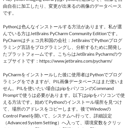
由自在に加工したり、変更が出来るの画像のデータベース
です。
Pythonは色んなインストールする方法があります。私が選
んでいる方はJetBrains PyCharm Community Editionです。
PyCharmはチェコ共和国の会社：JetBrainsでPythonプログ
ラミング言語をプログラミングし、分析するために開発し
たプラットフォ―ムです。こちらはJetBrains Pycharmのウ
ェブサイトです：https://www.jetbrains.com/pycharm/
PyCharmをインストールした後に使用者はPythonでプログ
ラミングをできますが、PIL画像データベースはまだ使いま
せん。PILを使いたい場合はpipをパソコンのCommand
Promptで使うは必要があります。以下はpipをパソコンで使
える方法です。始めてPythonのインストール場所を見つけ
て、場所のアドレスをコピーします。後でWindowの
Control Panelを開いて、システムへ行って、詳細設定
（Advanced System Setting）へ入って、環境変数をクリッ