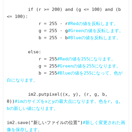
        if (r >= 200) and (g <= 100) and (b 
<= 100):

            r = 255 - r
#Redの値を反転します。
            g = 255 - g
#Greenの値を反転します。
            b = 255 - b
#Blueの値を反転します。
        else:

            r = 255
#Redの値を255になります。
            g = 255
#Greenの値を255になります。
            b = 255
#Blueの値を255になって、色が
白になります。
        im2.putpixel((x, y), (r, g, b, 
0))
#imのサイズをxとyの最大点になります。色をr, g, 
bの新しい値になります。
im2.save("新しいファイルの位置")
#新しく変更された画
像を保存します。